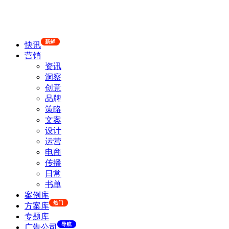
新鲜
快讯
营销
资讯
洞察
创意
品牌
策略
文案
设计
运营
电商
传播
日常
书单
案例库
热门
方案库
专题库
导航
广告公司