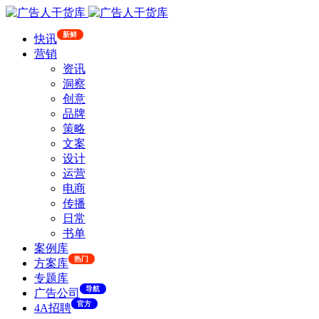
新鲜
快讯
营销
资讯
洞察
创意
品牌
策略
文案
设计
运营
电商
传播
日常
书单
案例库
热门
方案库
专题库
导航
广告公司
官方
4A招聘