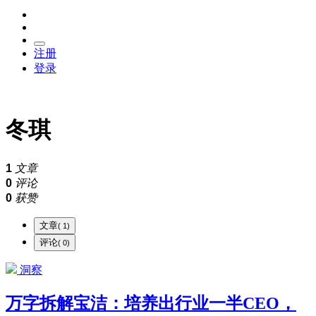
注册
登录
冬琪
1
文章
0
评论
0
获赞
文章
( 1)
评论
( 0)
洞察
万字拆解宝洁：培养出行业一半CEO，