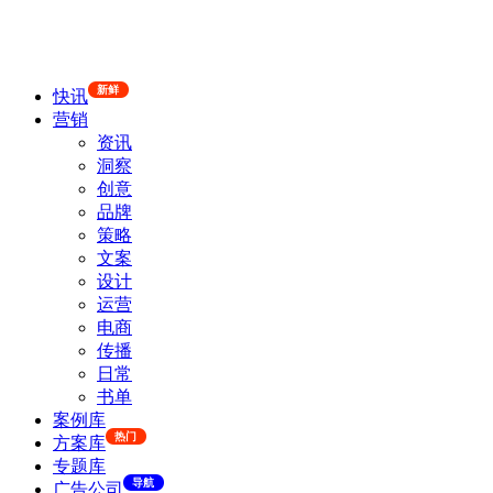
新鲜
快讯
营销
资讯
洞察
创意
品牌
策略
文案
设计
运营
电商
传播
日常
书单
案例库
热门
方案库
专题库
导航
广告公司