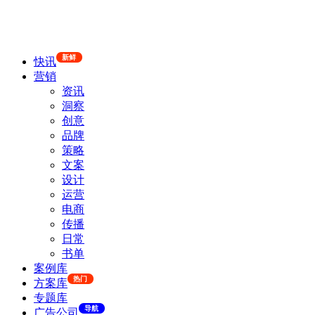
新鲜
快讯
营销
资讯
洞察
创意
品牌
策略
文案
设计
运营
电商
传播
日常
书单
案例库
热门
方案库
专题库
导航
广告公司