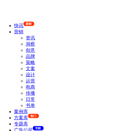
新鲜
快讯
营销
资讯
洞察
创意
品牌
策略
文案
设计
运营
电商
传播
日常
书单
案例库
热门
方案库
专题库
导航
广告公司