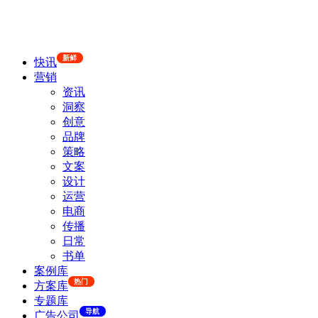
新鲜
快讯
营销
资讯
洞察
创意
品牌
策略
文案
设计
运营
电商
传播
日常
书单
案例库
热门
方案库
专题库
导航
广告公司