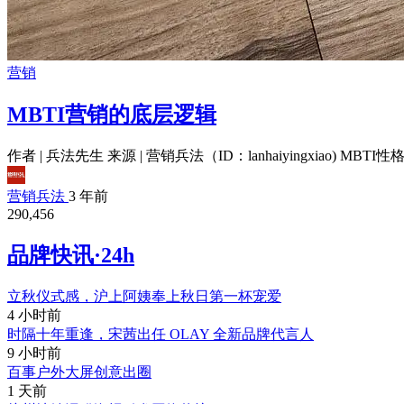
营销
MBTI营销的底层逻辑
作者 | 兵法先生 来源 | 营销兵法（ID：lanhaiyingxiao)
营销兵法
3 年前
290,456
品牌快讯·24h
立秋仪式感，沪上阿姨奉上秋日第一杯宠爱
4 小时前
时隔十年重逢，宋茜出任 OLAY 全新品牌代言人
9 小时前
百事户外大屏创意出圈
1 天前