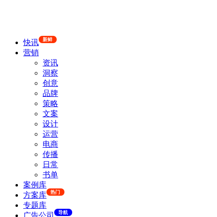
新鲜
快讯
营销
资讯
洞察
创意
品牌
策略
文案
设计
运营
电商
传播
日常
书单
案例库
热门
方案库
专题库
导航
广告公司