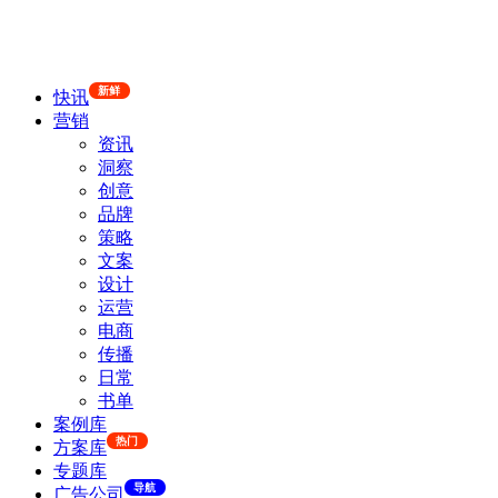
新鲜
快讯
营销
资讯
洞察
创意
品牌
策略
文案
设计
运营
电商
传播
日常
书单
案例库
热门
方案库
专题库
导航
广告公司