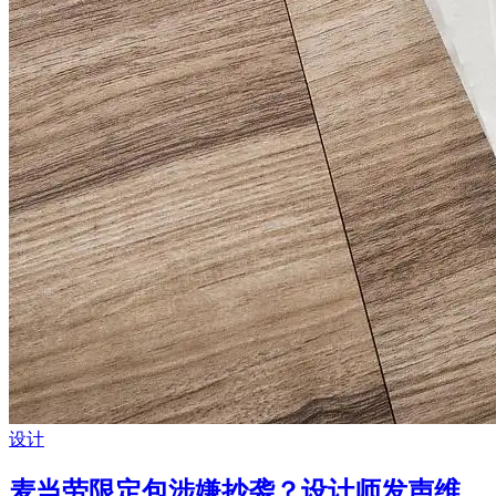
设计
麦当劳限定包涉嫌抄袭？设计师发声维