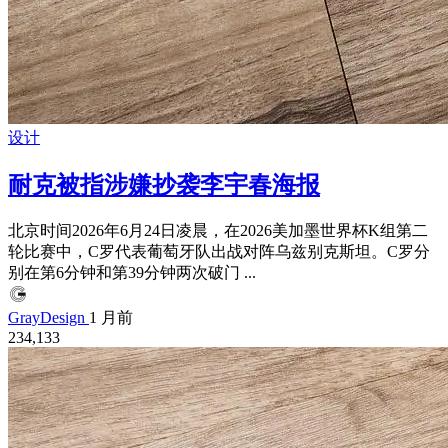
设计
耐克被指涉嫌抄袭李宇春海报
北京时间2026年6月24日凌晨，在‌2026美加墨世界杯‌K组第二
轮比赛中，‌C罗‌代表葡萄牙队出战对阵乌兹别克斯坦。C罗分
别在第6分钟和第39分钟两次破门 ...
GrayDesign
1 月前
234,133