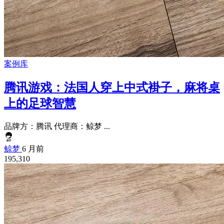
案例库
腾讯游戏：法国人穿上中式褂子，麻将桌
上的足球智慧
品牌方：腾讯 代理商：鲸梦 ...
鲸梦
6 月前
195,310