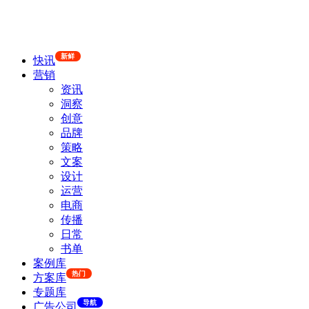
新鲜
快讯
营销
资讯
洞察
创意
品牌
策略
文案
设计
运营
电商
传播
日常
书单
案例库
热门
方案库
专题库
导航
广告公司