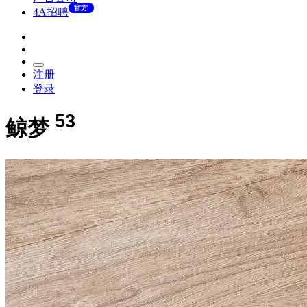
官方
4A招聘
注册
登录
53
鲸梦