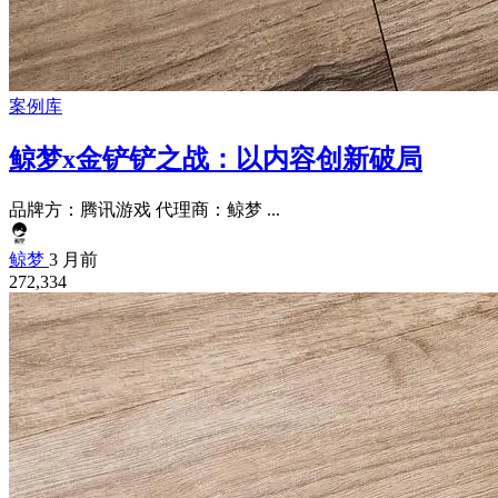
案例库
鲸梦x金铲铲之战：以内容创新破局
品牌方：腾讯游戏 代理商：鲸梦 ...
鲸梦
3 月前
272,334