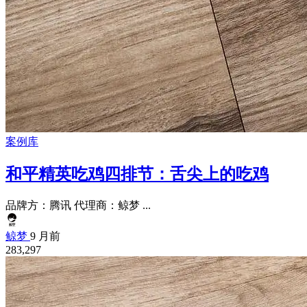
案例库
和平精英吃鸡四排节：舌尖上的吃鸡
品牌方：腾讯 代理商：鲸梦 ...
鲸梦
9 月前
283,297