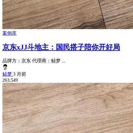
案例库
京东xJJ斗地主：国民搭子陪你开好局
品牌方：京东 代理商：鲸梦 ...
鲸梦
3 月前
263,549