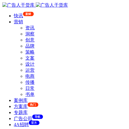
新鲜
快讯
营销
资讯
洞察
创意
品牌
策略
文案
设计
运营
电商
传播
日常
书单
案例库
热门
方案库
专题库
导航
广告公司
官方
4A招聘