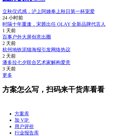
立秋仪式感，沪上阿姨奉上秋日第一杯宠爱
24 小时前
时隔十年重逢，宋茜出任 OLAY 全新品牌代言人
1 天前
百事户外大屏创意出圈
2 天前
杭州地铁泥猫海报引发网络热议
2 天前
潘多拉七夕联合艺术家解构爱意
3 天前
更多
方案怎么写，扫码来干货库看看
方案库
加 VIP
用户评价
行业报告库