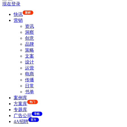
现在登录
新鲜
快讯
营销
资讯
洞察
创意
品牌
策略
文案
设计
运营
电商
传播
日常
书单
案例库
热门
方案库
专题库
导航
广告公司
官方
4A招聘