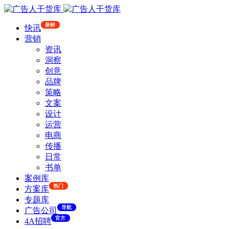
新鲜
快讯
营销
资讯
洞察
创意
品牌
策略
文案
设计
运营
电商
传播
日常
书单
案例库
热门
方案库
专题库
导航
广告公司
官方
4A招聘