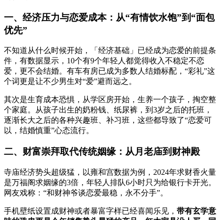
一、经济压力与恋爱成本：从“有情饮水饱”到“面包
优先”
不知道从什么时候开始，「经济基础」已经成为恋爱的前提条
件，有数据显示，10个有9个年轻人都觉得收入不稳定不恋
爱，更不会结婚。有车有房已成为多数人结婚标配，“彩礼”这
个词更是让不少男生对“爱”避而远之。
其次是生育成本恐惧，从学区房开始，生养一个孩子，掏空整
个家庭。从孩子出生的奶粉钱、纸尿裤，到3岁之后的托班，
逐渐长大之后的各种兴趣班、补习班，这些都导致了“恋爱可
以，结婚慎重”心态流行。
二、财富崇拜取代传统姻缘：从月老庙到财神殿
寺庙经济势头超级猛，以雍和宫数据为例，2024年求财香火量
是万福阁求姻缘的3倍，年轻人排队6小时只为给银行卡开光。
网友戏称：“和财神爷谈恋爱最稳，永不分手”。
手机壁纸设置成财神或者暴富字样已经喜闻乐见，
带有玄学意