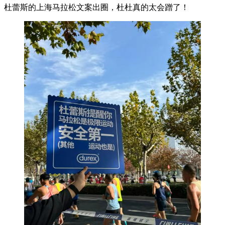
杜蕾斯的上海马拉松文案出圈，杜杜真的太会蹭了！