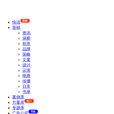
新鲜
快讯
营销
资讯
洞察
创意
品牌
策略
文案
设计
运营
电商
传播
日常
书单
案例库
热门
方案库
专题库
导航
广告公司