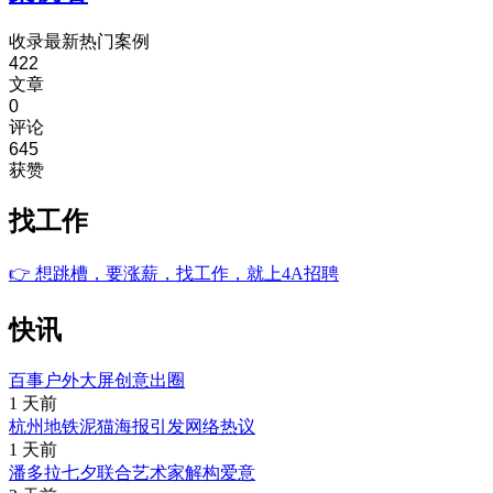
收录最新热门案例
422
文章
0
评论
645
获赞
找工作
👉
想跳槽，要涨薪，找工作，就上4A招聘
快讯
百事户外大屏创意出圈
1 天前
杭州地铁泥猫海报引发网络热议
1 天前
潘多拉七夕联合艺术家解构爱意