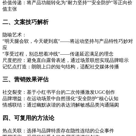
价值传递‌：将产品功能转化为"耐力坚持""安全防护"等正向价
值主张
二、文案技巧解析‌
隐喻艺术‌：
"明天腿会软，今天硬到底"——将运动坚持与产品特性巧妙对
应
"享受过程，别总想着冲线"——传递延迟满足的理念
尺度把控‌：避免直白露骨表述，通过场景联想实现品牌暗示
记忆点打造‌：朗朗上口的短句结构，适配社交媒体传播
三、营销效果评估‌
社交裂变‌：基于小红书平台的二次传播激发UGC创作
品牌增益‌：在运动场景中自然强化"安全防护"核心认知
情感联结‌：通过幽默诙谐的表达消解敏感品类沟通隔阂
四、可复用的方法论‌
热点关联：选择与品牌特质存在隐性连结的公众事件