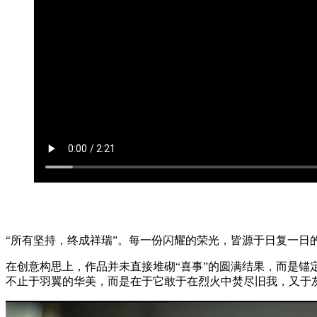
“所有坚持，终成祥瑞”。每一份闪耀的荣光，皆源于日复一日
在创意构思上，作品并未直接堆砌“喜事”的圆满结果，而是锚
不止于羽翼的华美，而是在于它敢于在烈火中焚尽旧我，又于