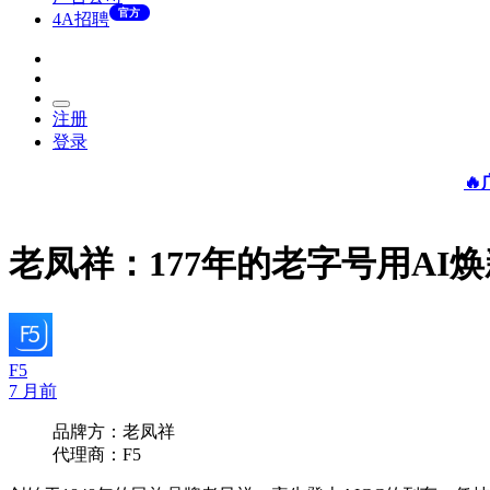
官方
4A招聘
注册
登录

老凤祥：177年的老字号用AI
F5
7 月前
品牌方：老凤祥
代理商：F5