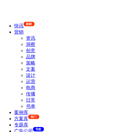
新鲜
快讯
营销
资讯
洞察
创意
品牌
策略
文案
设计
运营
电商
传播
日常
书单
案例库
热门
方案库
专题库
导航
广告公司