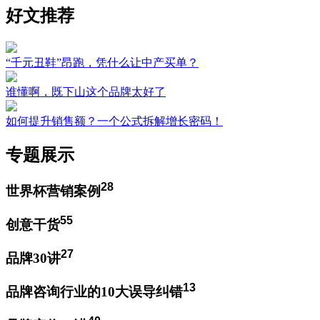
好文推荐
“千元丑鞋”昂跑，凭什么让中产买单？
谁懂啊，既下山这个品牌太好了
如何提升销售额？一个公式拆解增长密码！
专题展示
28
世界杯营销案例
55
创意干货
27
品牌30讲
13
品牌咨询行业的10大误导纠错