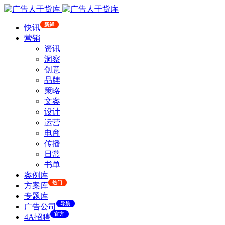
新鲜
快讯
营销
资讯
洞察
创意
品牌
策略
文案
设计
运营
电商
传播
日常
书单
案例库
热门
方案库
专题库
导航
广告公司
官方
4A招聘