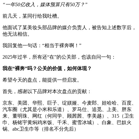
“一年50亿收入，媒体预算只有50万？”
前几天，某同行给我吐槽。
他面试了某美妆头部品牌的媒介负责人，被告知上述数字后，
他无法相信。
我回复他一句话：“相当于裸奔啊！”
2025年过半，所有还“在”的公关部，也该自问一句：
我在“裸奔”吗？
公关的价值，如何体现？
希望今天的盘点，能提供一些启发。
首先，感谢以下品牌对本次盘点的贡献：
京东、美团、华熙、巨子、绽媄娅、今麦郎、娃哈哈、百度、
汽车圈（尤其是小米和乐道）、罗马仕、追觅、上美、胖东
来、董明珠、网红（何同学、顾茜茜、李美越）、315（卫生
巾、杨铭宇黄焖鸡米饭、千禾、蜜雪冰城）、白象、巴奴火
锅、abc卫生巾等（排名不分先后）