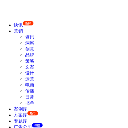
新鲜
快讯
营销
资讯
洞察
创意
品牌
策略
文案
设计
运营
电商
传播
日常
书单
案例库
热门
方案库
专题库
导航
广告公司