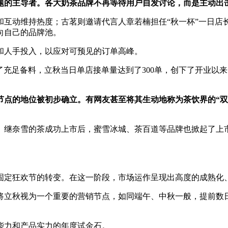
题的主导者
。各大奶茶品牌不再等待用户自发讨论，而是主动出
互动维持热度；古茗则邀请代言人章若楠担任“秋一杯”一日店长
向自己的品牌池。
和人手投入，以应对可预见的订单高峰。
进行了充足备料，立秋当日单店接单量达到了300单，创下了开业
节点的地位被初步确立。有网友甚至将其生动地称为茶饮界的“双
年。继奈雪的茶成功上市后，蜜雪冰城、茶百道等品牌也掀起了
业固定狂欢节的转变。在这一阶段，市场运作呈现出高度的成熟化
将立秋视为一个重要的营销节点，如同端午、中秋一般，提前数
能力和产品实力的年度试金石。