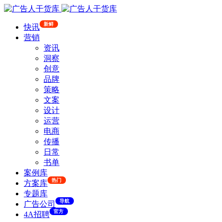
新鲜
快讯
营销
资讯
洞察
创意
品牌
策略
文案
设计
运营
电商
传播
日常
书单
案例库
热门
方案库
专题库
导航
广告公司
官方
4A招聘