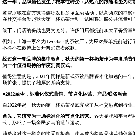
这一年，品牌角色发生了根本性转变：
从热点的跟随者变为话
蜜雪冰城在官方微博连续发起多场互动活动，以高频次的抽奖和
在社交平台发起秋天第一杯奶茶活动，试图将这股公共流量引
线下，门店的备战也更为充分。许多门店都提前加大了备货量
例如，上海一家名为Twoclock的茶饮店，为应对爆单提前
不得不在微博上公开向消费者致歉。
经过这一轮品牌的集中教育，秋天的第一杯奶茶作为年度消费
为一个值得期待的年度消费仪式。
值得注意的是，2021年同样是新式茶饮品牌资本化加速的一
场扩张，提供了雄厚的弹药支持。
●2022至今，标准化仪式营销、节点化运营、产品/联名融合
自2022年起，秋天的第一杯奶茶彻底完成了从社交热点到行
首先，它演变为一场标准化的节点化运营。
各大品牌和平台都
式，形成了一场全民参与的造节运动。
消费者对这一概念的接受度极高，使其成为检验品牌营销创新