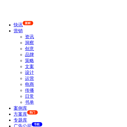
新鲜
快讯
营销
资讯
洞察
创意
品牌
策略
文案
设计
运营
电商
传播
日常
书单
案例库
热门
方案库
专题库
导航
广告公司