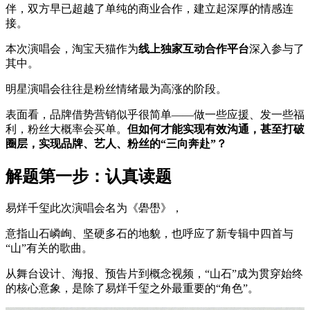
伴，双方早已超越了单纯的商业合作，建立起深厚的情感连
接。
本次演唱会，淘宝天猫作为
线上独家互动合作平台
深入参与了
其中。
明星演唱会往往是粉丝情绪最为高涨的阶段。
表面看，品牌借势营销似乎很简单——做一些应援、发一些福
利，粉丝大概率会买单。
但如何才能实现有效沟通，甚至打破
圈层，实现品牌、艺人、粉丝的“三向奔赴”？
解题第一步：认真读题
易烊千玺此次演唱会名为《礐嶨》，
意指山石嶙峋、坚硬多石的地貌，也呼应了新专辑中四首与
“山”有关的歌曲。
从舞台设计、海报、预告片到概念视频，“山石”成为贯穿始终
的核心意象，是除了易烊千玺之外最重要的“角色”。