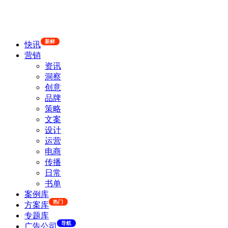
新鲜
快讯
营销
资讯
洞察
创意
品牌
策略
文案
设计
运营
电商
传播
日常
书单
案例库
热门
方案库
专题库
导航
广告公司