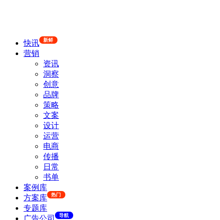
新鲜
快讯
营销
资讯
洞察
创意
品牌
策略
文案
设计
运营
电商
传播
日常
书单
案例库
热门
方案库
专题库
导航
广告公司