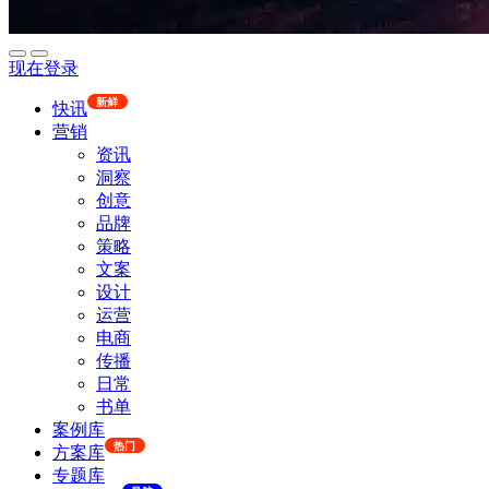
现在登录
新鲜
快讯
营销
资讯
洞察
创意
品牌
策略
文案
设计
运营
电商
传播
日常
书单
案例库
热门
方案库
专题库