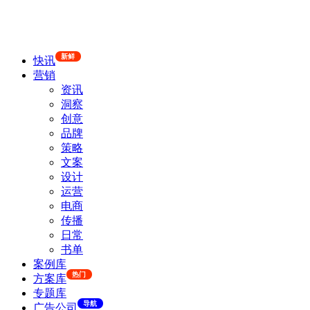
新鲜
快讯
营销
资讯
洞察
创意
品牌
策略
文案
设计
运营
电商
传播
日常
书单
案例库
热门
方案库
专题库
导航
广告公司