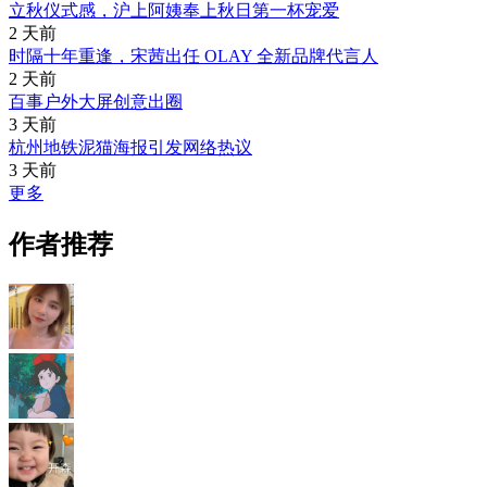
立秋仪式感，沪上阿姨奉上秋日第一杯宠爱
2 天前
时隔十年重逢，宋茜出任 OLAY 全新品牌代言人
2 天前
百事户外大屏创意出圈
3 天前
杭州地铁泥猫海报引发网络热议
3 天前
更多
作者推荐