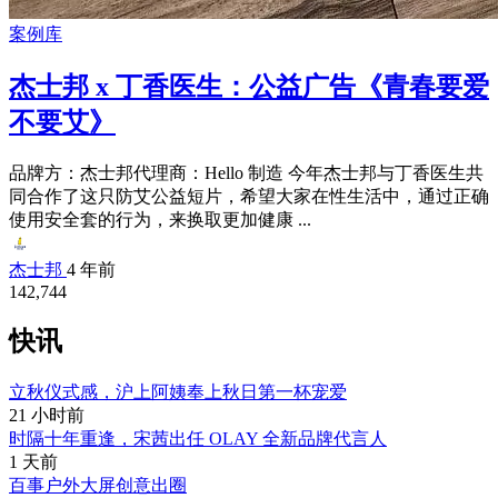
案例库
杰士邦 x 丁香医生：公益广告《青春要爱
不要艾》
品牌方：杰士邦代理商：Hello 制造 今年杰士邦与丁香医生共
同合作了这只防艾公益短片，希望大家在性生活中，通过正确
使用安全套的行为，来换取更加健康 ...
杰士邦
4 年前
142,744
快讯
立秋仪式感，沪上阿姨奉上秋日第一杯宠爱
21 小时前
时隔十年重逢，宋茜出任 OLAY 全新品牌代言人
1 天前
百事户外大屏创意出圈