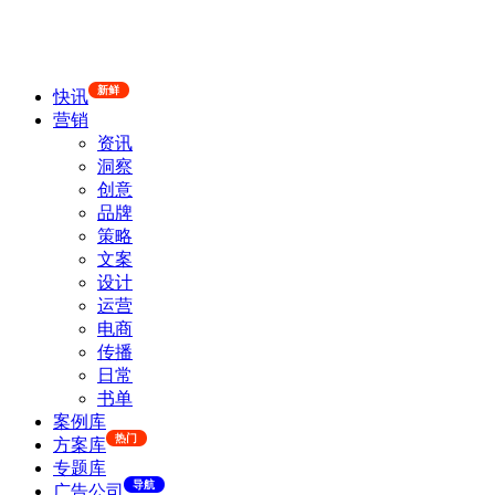
新鲜
快讯
营销
资讯
洞察
创意
品牌
策略
文案
设计
运营
电商
传播
日常
书单
案例库
热门
方案库
专题库
导航
广告公司