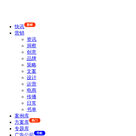
新鲜
快讯
营销
资讯
洞察
创意
品牌
策略
文案
设计
运营
电商
传播
日常
书单
案例库
热门
方案库
专题库
导航
广告公司