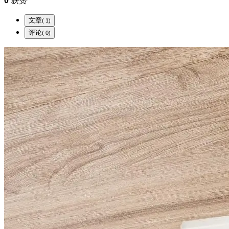
0
获赞
文章
( 1)
评论
( 0)