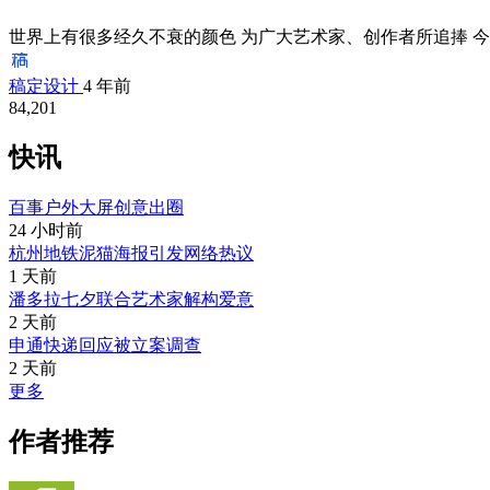
世界上有很多经久不衰的颜色 为广大艺术家、创作者所追捧 今天
稿定设计
4 年前
84,201
快讯
百事户外大屏创意出圈
24 小时前
杭州地铁泥猫海报引发网络热议
1 天前
潘多拉七夕联合艺术家解构爱意
2 天前
申通快递回应被立案调查
2 天前
更多
作者推荐