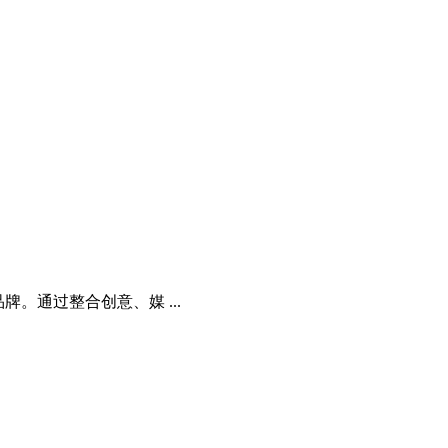
品牌。通过整合创意、媒 ...