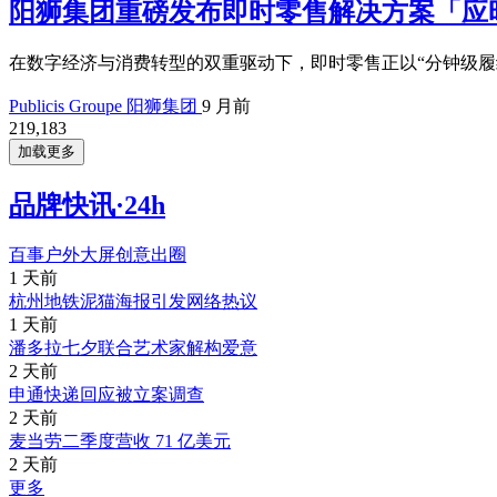
阳狮集团重磅发布即时零售解决方案「应时 
在数字经济与消费转型的双重驱动下，即时零售正以“分钟级履
Publicis Groupe 阳狮集团
9 月前
219,183
加载更多
品牌快讯·24h
百事户外大屏创意出圈
1 天前
杭州地铁泥猫海报引发网络热议
1 天前
潘多拉七夕联合艺术家解构爱意
2 天前
申通快递回应被立案调查
2 天前
麦当劳二季度营收 71 亿美元
2 天前
更多