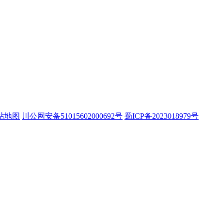
站地图
川公网安备51015602000692号
蜀ICP备2023018979号