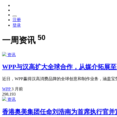
注册
登录
50
一周资讯
资讯
WPP与汉高扩大全球合作，从媒介拓展
近日，WPP赢得汉高消费品牌的全球创意和制作业务，涵盖宝莹（Pers
WPP
3 月前
298,193
资讯
香港奥美集团任命刘浩南为首席执行官并