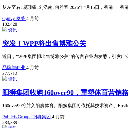
从左至右: 易珊霖, 刘浩南, 何雅宜 2026年4月15日，香港 — 
Ogilvy 奥美
4 月前
182,428
资讯
突发！WPP将出售博雅公关
近日，“WPP集团拟出售博雅公关”的传言在业内发酵，引发广泛
品牌与商业
4 月前
277,712
资讯
阳狮集团收购160over90，重塑体育营销
160over90将并入阳狮体育。阳狮集团将依托其技术资产、Eps
Publicis Groupe 阳狮集团
4 月前
283,339