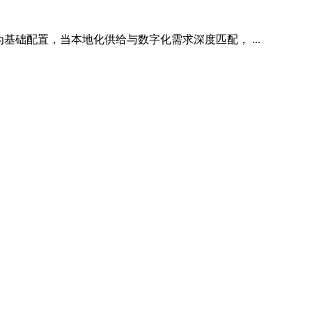
础配置，当本地化供给与数字化需求深度匹配， ...