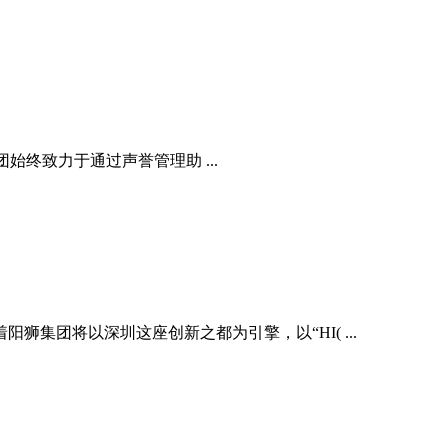
团始终致力于通过声誉管理助 ...
团将以深圳这座创新之都为引擎，以“HI( ...