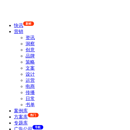
新鲜
快讯
营销
资讯
洞察
创意
品牌
策略
文案
设计
运营
电商
传播
日常
书单
案例库
热门
方案库
专题库
导航
广告公司