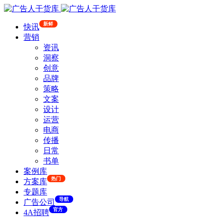
新鲜
快讯
营销
资讯
洞察
创意
品牌
策略
文案
设计
运营
电商
传播
日常
书单
案例库
热门
方案库
专题库
导航
广告公司
官方
4A招聘