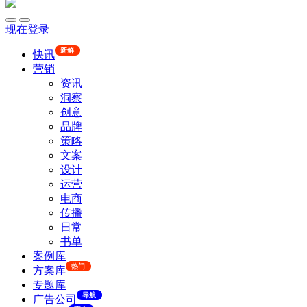
现在登录
新鲜
快讯
营销
资讯
洞察
创意
品牌
策略
文案
设计
运营
电商
传播
日常
书单
案例库
热门
方案库
专题库
导航
广告公司