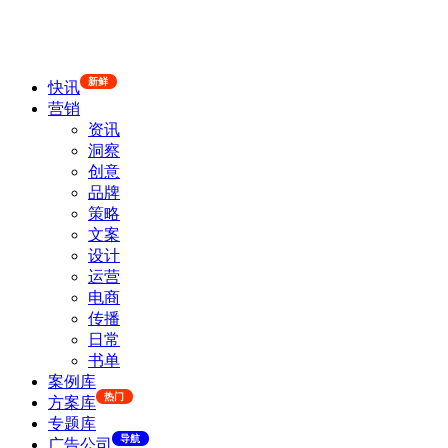
新鲜
快讯
营销
资讯
洞察
创意
品牌
策略
文案
设计
运营
电商
传播
日常
书单
案例库
热门
方案库
专题库
导航
广告公司