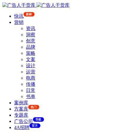
新鲜
快讯
营销
资讯
洞察
创意
品牌
策略
文案
设计
运营
电商
传播
日常
书单
案例库
热门
方案库
专题库
导航
广告公司
官方
4A招聘