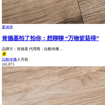
案例库
肯德基拍了拍你：想聊聊 “万物皆菇得”
品牌方：肯德基 代理商：比酷传播 ...
比酷传播
8 月前
241,873