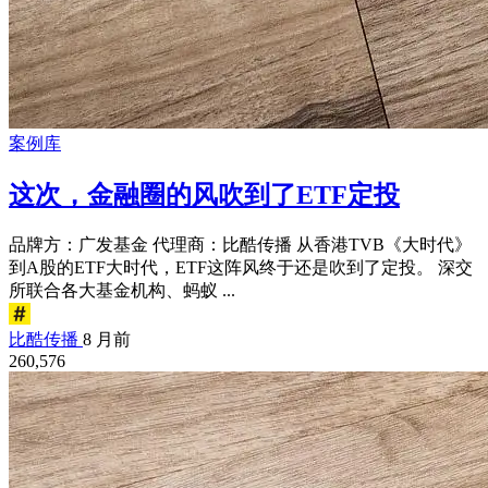
案例库
这次，金融圈的风吹到了ETF定投
品牌方：广发基金 代理商：比酷传播 从香港TVB《大时代》
到A股的ETF大时代，ETF这阵风终于还是吹到了定投。 深交
所联合各大基金机构、蚂蚁 ...
比酷传播
8 月前
260,576