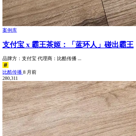
案例库
支付宝 x 霸王茶姬：「蓝环人」碰出霸王
品牌方：支付宝 代理商：比酷传播 ...
比酷传播
8 月前
280,311