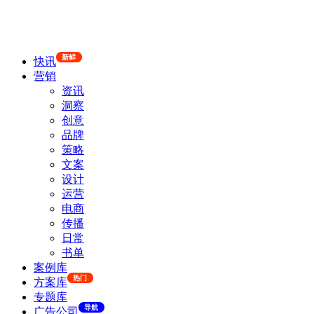
新鲜
快讯
营销
资讯
洞察
创意
品牌
策略
文案
设计
运营
电商
传播
日常
书单
案例库
热门
方案库
专题库
导航
广告公司