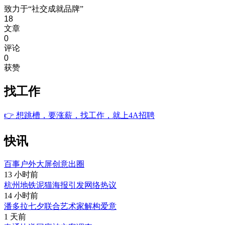
致力于“社交成就品牌”
18
文章
0
评论
0
获赞
找工作
👉
想跳槽，要涨薪，找工作，就上4A招聘
快讯
百事户外大屏创意出圈
13 小时前
杭州地铁泥猫海报引发网络热议
14 小时前
潘多拉七夕联合艺术家解构爱意
1 天前