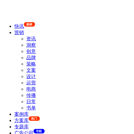
新鲜
快讯
营销
资讯
洞察
创意
品牌
策略
文案
设计
运营
电商
传播
日常
书单
案例库
热门
方案库
专题库
导航
广告公司