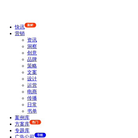
新鲜
快讯
营销
资讯
洞察
创意
品牌
策略
文案
设计
运营
电商
传播
日常
书单
案例库
热门
方案库
专题库
导航
广告公司