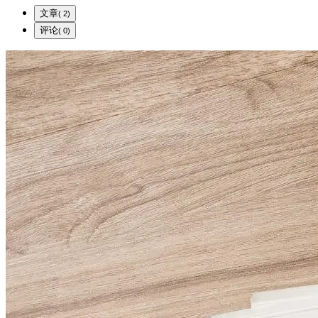
文章
( 2)
评论
( 0)