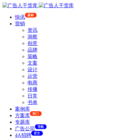
新鲜
快讯
营销
资讯
洞察
创意
品牌
策略
文案
设计
运营
电商
传播
日常
书单
案例库
热门
方案库
专题库
导航
广告公司
官方
4A招聘