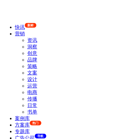
新鲜
快讯
营销
资讯
洞察
创意
品牌
策略
文案
设计
运营
电商
传播
日常
书单
案例库
热门
方案库
专题库
导航
广告公司