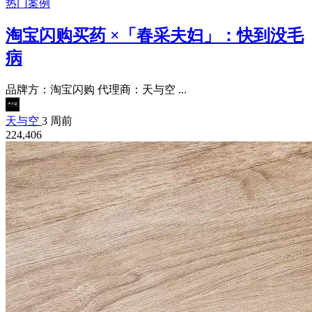
热门案例
淘宝闪购买药 ×「春采夫妇」：快到没毛
病
品牌方：淘宝闪购 代理商：天与空 ...
天与空
3 周前
224,406