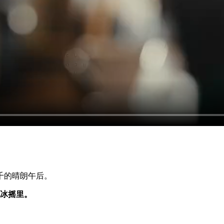
千的晴朗午后。
杯冰摇里。