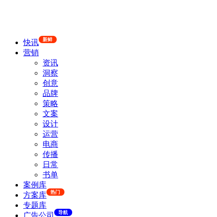
新鲜
快讯
营销
资讯
洞察
创意
品牌
策略
文案
设计
运营
电商
传播
日常
书单
案例库
热门
方案库
专题库
导航
广告公司