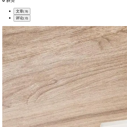
0
获赞
文章
( 9)
评论
( 0)