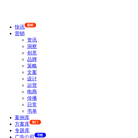
新鲜
快讯
营销
资讯
洞察
创意
品牌
策略
文案
设计
运营
电商
传播
日常
书单
案例库
热门
方案库
专题库
导航
广告公司