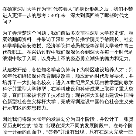
在确定深圳大学作为“时代答卷人”的身份形象之后，我们不禁
进入更深一步的思考：40年来，深大到底回答了哪些时代之
问？
为了弄清楚这个问题，我们前后多次前往深圳大学校史馆、档
案馆翻阅资料，并采访了深圳大学传播学院吴予敏院长、社会
科学学院姜安教授、经济学院钟若愚教授等深圳大学老中青三
代教职工。在采访过程中我们深深体会到深大在每一个时代的
浪潮中敢于入局，以身先士卒的姿态勇立潮头的魄力和定力。
从建校开始，各位知名学者负笄南下为特区建设培养人才；到
90年代初继续深化教育制度改革，顺应新的时代发展要求，并
培养了一大批知名校友；进入20世纪后又实现由教学型向教学
科研并重型大学转型，在学科建设和科研成果上取得了重大突
破，直面国家被卡脖子技术难题；现在深大又提出建设中国特
色新型社会主义标杆大学，完成深圳建设中国特色社会主义先
行示范区的梦想接力。
因此我们将深大40年的发展划分为四个阶段，并设计了一张贯
穿历史时空的“答卷”出现在深大不同的发展阶段中。在每个阶
段一开始的画面中，“答卷”并没有出现，只有在深大完成一些