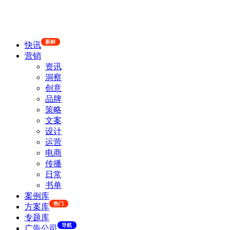
新鲜
快讯
营销
资讯
洞察
创意
品牌
策略
文案
设计
运营
电商
传播
日常
书单
案例库
热门
方案库
专题库
导航
广告公司