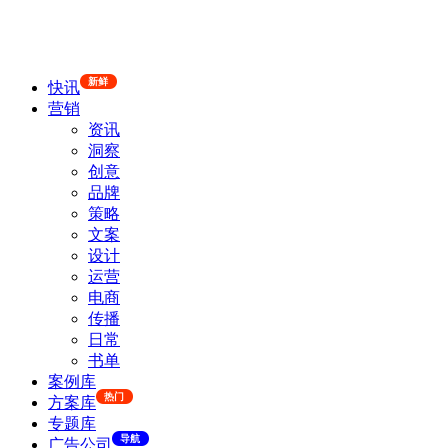
新鲜
快讯
营销
资讯
洞察
创意
品牌
策略
文案
设计
运营
电商
传播
日常
书单
案例库
热门
方案库
专题库
导航
广告公司