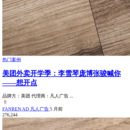
热门案例
美团外卖开学季：李雪琴庞博张骏喊你
——想开点
品牌方：美团 代理商：凡人广告 ...
FANREN AD 凡人广告
5 月前
276,244