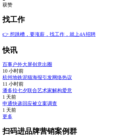
获赞
找工作
👉
想跳槽，要涨薪，找工作，就上4A招聘
快讯
百事户外大屏创意出圈
10 小时前
杭州地铁泥猫海报引发网络热议
11 小时前
潘多拉七夕联合艺术家解构爱意
1 天前
申通快递回应被立案调查
1 天前
更多
扫码进品牌营销案例群