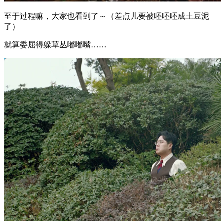
至于过程嘛，大家也看到了～（差点儿要被呸呸呸成土豆泥
了）
就算委屈得躲草丛嘟嘟嘴……