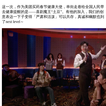
这一次，作为美团买药春节健康大使，串街走巷给全国人民带
去健康提醒的是——喜剧魔王“土豆”。有他的加入，我们的创
意表达一下子变得「严肃和活泼」可以共存，真诚和幽默也到
了next level～