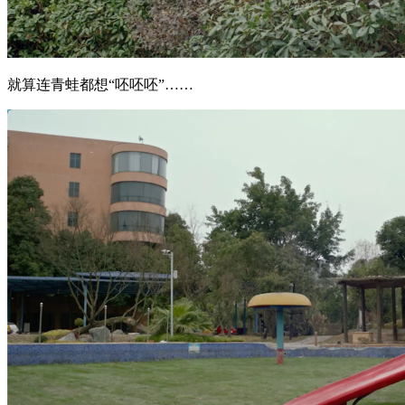
就算连青蛙都想“呸呸呸”……