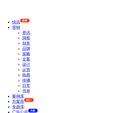
新鲜
快讯
营销
资讯
洞察
创意
品牌
策略
文案
设计
运营
电商
传播
日常
书单
案例库
热门
方案库
专题库
导航
广告公司