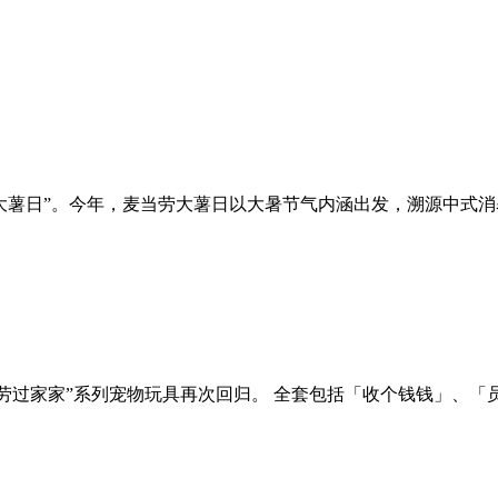
薯日”。今年，麦当劳大薯日以大暑节气内涵出发，溯源中式消暑习俗
，“麦当劳过家家”系列宠物玩具再次回归。 全套包括「收个钱钱」、「员