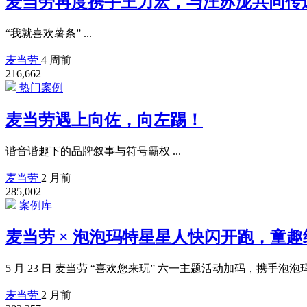
麦当劳再度携手王力宏，与汪苏泷共同传
“我就喜欢薯条” ...
麦当劳
4 周前
216,662
热门案例
麦当劳遇上向佐，向左踢！
谐音谐趣下的品牌叙事与符号霸权 ...
麦当劳
2 月前
285,002
案例库
麦当劳 × 泡泡玛特星星人快闪开跑，童
5 月 23 日 麦当劳 “喜欢您来玩” 六一主题活动加码，携手泡
麦当劳
2 月前