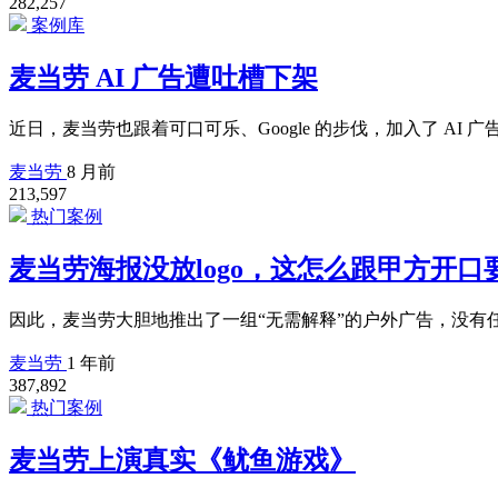
282,257
案例库
麦当劳 AI 广告遭吐槽下架
近日，麦当劳也跟着可口可乐、Google 的步伐，加入了 AI 
麦当劳
8 月前
213,597
热门案例
麦当劳海报没放logo，这怎么跟甲方开口
因此，麦当劳大胆地推出了一组“无需解释”的户外广告，没有任何
麦当劳
1 年前
387,892
热门案例
麦当劳上演真实《鱿鱼游戏》