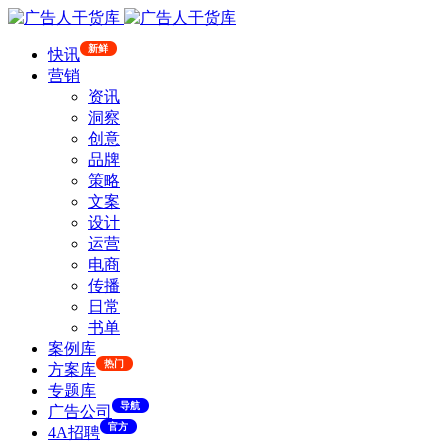
新鲜
快讯
营销
资讯
洞察
创意
品牌
策略
文案
设计
运营
电商
传播
日常
书单
案例库
热门
方案库
专题库
导航
广告公司
官方
4A招聘