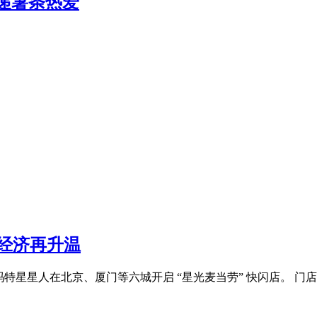
递薯条热爱
趣经济再升温
泡玛特星星人在北京、厦门等六城开启 “星光麦当劳” 快闪店。 门店