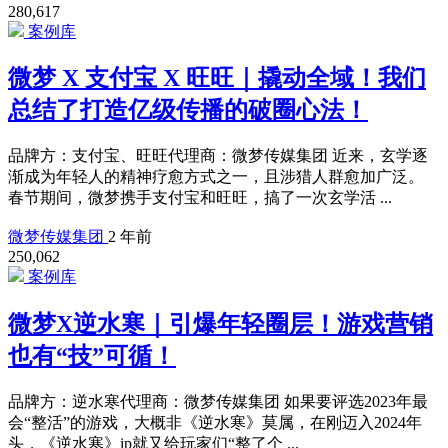
280,617
案例库
微梦 X 支付宝 X 旺旺｜撬动全域！我们
总结了打造亿级传播的破圈心法！
品牌方：支付宝、旺旺代理商：微梦传媒集团 近来，玄学逐
渐成为年轻人的精神疗愈方式之一，且涉猎人群愈加广泛。
春节期间，微梦携手支付宝和旺旺，搞了一次玄学活 ...
微梦传媒集团
2 年前
250,062
案例库
微梦X逆水寒｜引爆年轻圈层！游戏营销
也有“技”可循！
品牌方：逆水寒代理商：微梦传媒集团 如果要评选2023年最
会“整活”的游戏，大概非《逆水寒》莫属，在刚迈入2024年
头，《逆水寒》ip就又给玩家们“整了个 ...