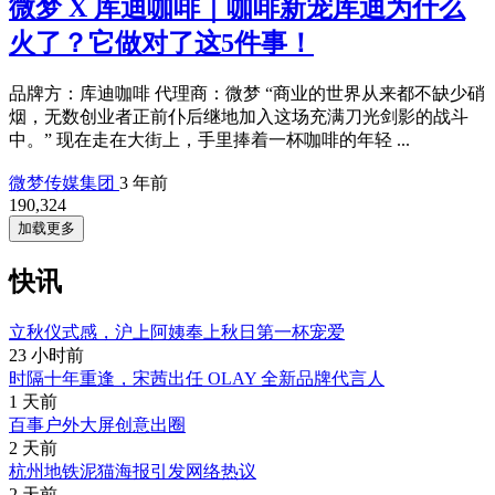
微梦 X 库迪咖啡｜咖啡新宠库迪为什么
火了？它做对了这5件事！
品牌方：库迪咖啡 代理商：微梦 “商业的世界从来都不缺少硝
烟，无数创业者正前仆后继地加入这场充满刀光剑影的战斗
中。” 现在走在大街上，手里捧着一杯咖啡的年轻 ...
微梦传媒集团
3 年前
190,324
加载更多
快讯
立秋仪式感，沪上阿姨奉上秋日第一杯宠爱
23 小时前
时隔十年重逢，宋茜出任 OLAY 全新品牌代言人
1 天前
百事户外大屏创意出圈
2 天前
杭州地铁泥猫海报引发网络热议
2 天前