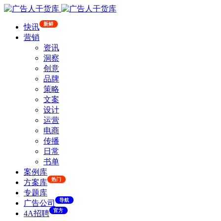
新鲜
快讯
营销
资讯
洞察
创意
品牌
策略
文案
设计
运营
电商
传播
日常
书单
案例库
热门
方案库
专题库
导航
广告公司
官方
4A招聘