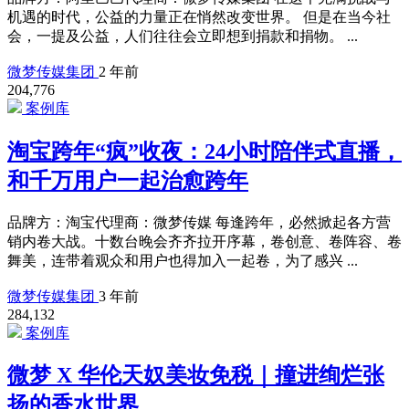
机遇的时代，公益的力量正在悄然改变世界。 但是在当今社
会，一提及公益，人们往往会立即想到捐款和捐物。 ...
微梦传媒集团
2 年前
204,776
案例库
淘宝跨年“疯”收夜：24小时陪伴式直播，
和千万用户一起治愈跨年
品牌方：淘宝代理商：微梦传媒 每逢跨年，必然掀起各方营
销内卷大战。十数台晚会齐齐拉开序幕，卷创意、卷阵容、卷
舞美，连带着观众和用户也得加入一起卷，为了感兴 ...
微梦传媒集团
3 年前
284,132
案例库
微梦 X 华伦天奴美妆免税｜撞进绚烂张
扬的香水世界