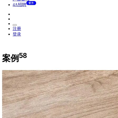
官方
4A招聘
注册
登录
58
案例