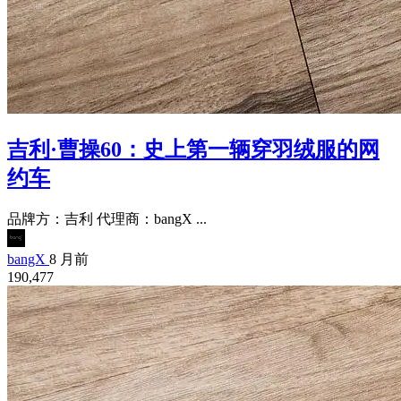
吉利·曹操60：史上第一辆穿羽绒服的网
约车
品牌方：吉利 代理商：bangX ...
bangX
8 月前
190,477