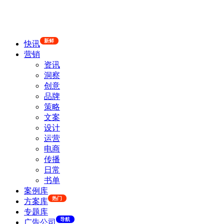
新鲜
快讯
营销
资讯
洞察
创意
品牌
策略
文案
设计
运营
电商
传播
日常
书单
案例库
热门
方案库
专题库
导航
广告公司