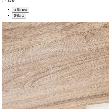
77
获赞
文章
( 102)
评论
( 0)