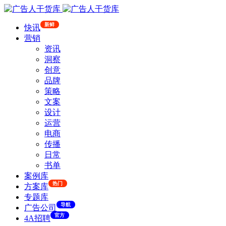
新鲜
快讯
营销
资讯
洞察
创意
品牌
策略
文案
设计
运营
电商
传播
日常
书单
案例库
热门
方案库
专题库
导航
广告公司
官方
4A招聘