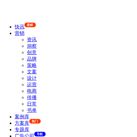
新鲜
快讯
营销
资讯
洞察
创意
品牌
策略
文案
设计
运营
电商
传播
日常
书单
案例库
热门
方案库
专题库
导航
广告公司