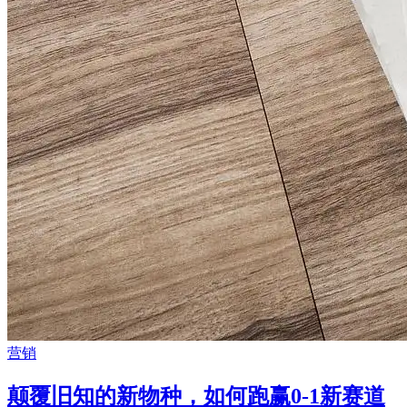
营销
颠覆旧知的新物种，如何跑赢0-1新赛道