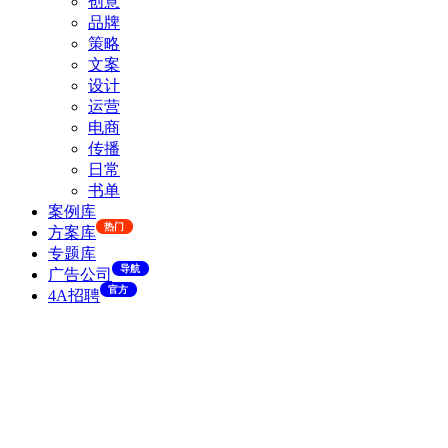
创意
品牌
策略
文案
设计
运营
电商
传播
日常
书单
案例库
热门
方案库
专题库
导航
广告公司
官方
4A招聘