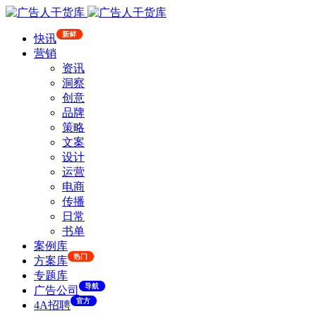
新鲜
快讯
营销
资讯
洞察
创意
品牌
策略
文案
设计
运营
电商
传播
日常
书单
案例库
热门
方案库
专题库
导航
广告公司
官方
4A招聘