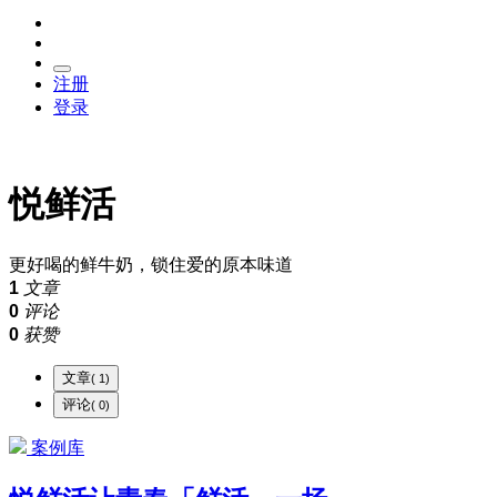
注册
登录
悦鲜活
更好喝的鲜牛奶，锁住爱的原本味道
1
文章
0
评论
0
获赞
文章
( 1)
评论
( 0)
案例库