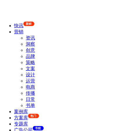
新鲜
快讯
营销
资讯
洞察
创意
品牌
策略
文案
设计
运营
电商
传播
日常
书单
案例库
热门
方案库
专题库
导航
广告公司