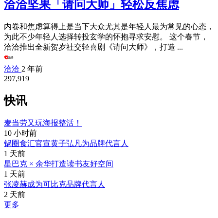
洽洽坚果「请问大师」轻松反焦虑
内卷和焦虑算得上是当下大众尤其是年轻人最为常见的心态，
为此不少年轻人选择转投玄学的怀抱寻求安慰。 这个春节，
洽洽推出全新贺岁社交轻喜剧《请问大师》，打造 ...
洽洽
2 年前
297,919
快讯
麦当劳又玩海报整活！
10 小时前
锅圈食汇官宣黄子弘凡为品牌代言人
1 天前
星巴克 × 余华打造读书友好空间
1 天前
张凌赫成为可比克品牌代言人
2 天前
更多