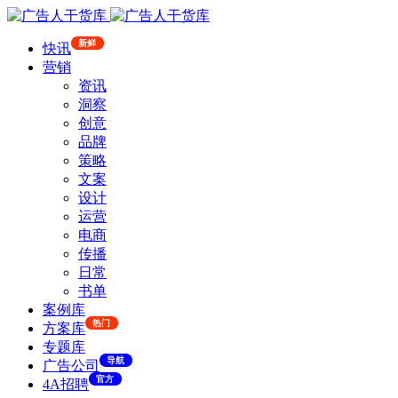
新鲜
快讯
营销
资讯
洞察
创意
品牌
策略
文案
设计
运营
电商
传播
日常
书单
案例库
热门
方案库
专题库
导航
广告公司
官方
4A招聘