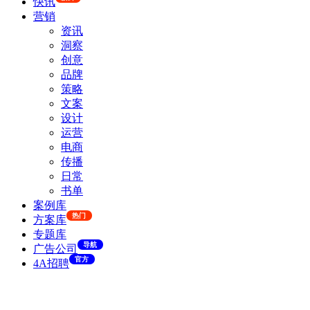
快讯
营销
资讯
洞察
创意
品牌
策略
文案
设计
运营
电商
传播
日常
书单
案例库
热门
方案库
专题库
导航
广告公司
官方
4A招聘