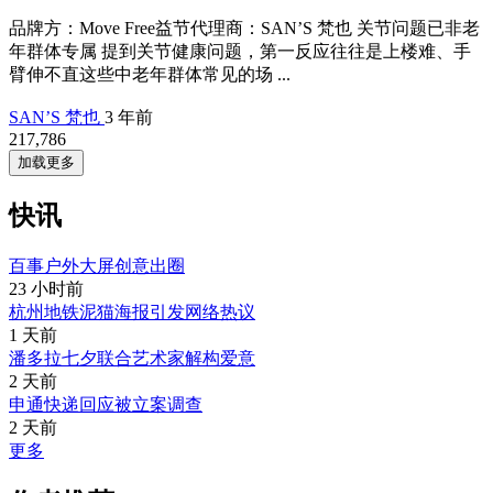
品牌方：Move Free益节代理商：SAN’S 梵也 关节问题已非老
年群体专属 提到关节健康问题，第一反应往往是上楼难、手
臂伸不直这些中老年群体常见的场 ...
SAN’S 梵也
3 年前
217,786
加载更多
快讯
百事户外大屏创意出圈
23 小时前
杭州地铁泥猫海报引发网络热议
1 天前
潘多拉七夕联合艺术家解构爱意
2 天前
申通快递回应被立案调查
2 天前
更多