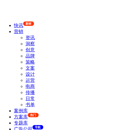
新鲜
快讯
营销
资讯
洞察
创意
品牌
策略
文案
设计
运营
电商
传播
日常
书单
案例库
热门
方案库
专题库
导航
广告公司