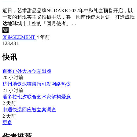
近日，艺术甜品品牌NUDAKE 2022年中秋礼盒预售开启，以
一贯的超现实主义拍摄手法，将「闽南传统大月饼」打造成抵
达地球城市上空的「圆月使者」 ...
复眼SEEMENT
4 年前
123,431
快讯
百事户外大屏创意出圈
20 小时前
杭州地铁泥猫海报引发网络热议
21 小时前
潘多拉七夕联合艺术家解构爱意
2 天前
申通快递回应被立案调查
2 天前
更多
作者推荐