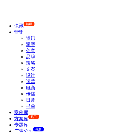
新鲜
快讯
营销
资讯
洞察
创意
品牌
策略
文案
设计
运营
电商
传播
日常
书单
案例库
热门
方案库
专题库
导航
广告公司