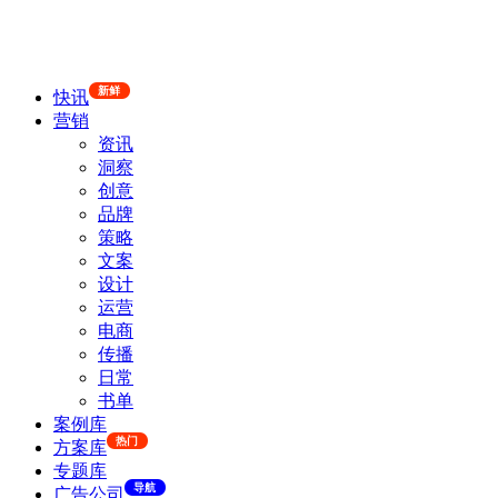
新鲜
快讯
营销
资讯
洞察
创意
品牌
策略
文案
设计
运营
电商
传播
日常
书单
案例库
热门
方案库
专题库
导航
广告公司