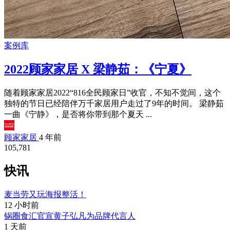
案例库
2022顾家家居 X 梁静茹：《宁夏》
随着顾家家居2022“816全民顾家日”收官，不知不觉间，这个
独特的节日已经陪伴万千家居用户走过了9年的时间。 梁静茹
一曲《宁静》，是否将你带到那个夏天 ...
顾家家居
4 年前
105,781
快讯
麦当劳又玩海报整活！
12 小时前
锅圈食汇官宣黄子弘凡为品牌代言人
1 天前