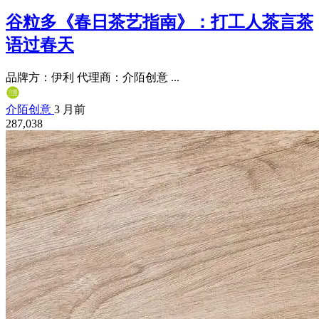
谷粒多《春日茶艺指南》：打工人茶言茶
语过春天
品牌方：伊利 代理商：介陌创意 ...
介陌创意
3 月前
287,038