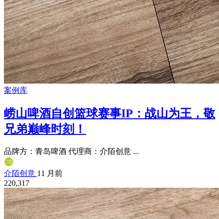
案例库
崂山啤酒自创篮球赛事IP：战山为王，敬
兄弟巅峰时刻！
品牌方：青岛啤酒 代理商：介陌创意 ...
介陌创意
11 月前
220,317