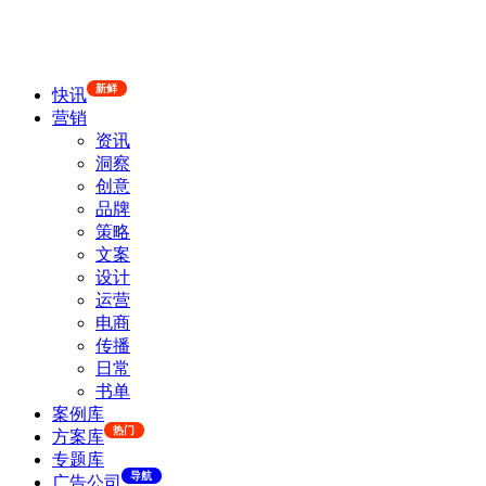
新鲜
快讯
营销
资讯
洞察
创意
品牌
策略
文案
设计
运营
电商
传播
日常
书单
案例库
热门
方案库
专题库
导航
广告公司